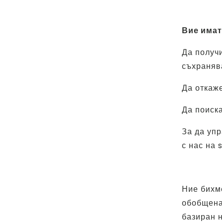
Вие имат
Да получ
съхраняв
Да откаже
Да поиска
За да упр
с нас на
Ние бихм
обобщена 
базиран н