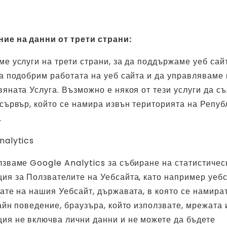
ие на данни от трети страни:
е услуги на трети страни, за да поддържаме уеб сай
да подобрим работата на уеб сайта и да управляваме
яната Услуга. Възможно е някоя от тези услуги да с
сървър, който се намира извън територията на Репуб
.
nalytics
лзваме Google Analytics за събиране на статистичес
ия за Ползвателите на Уебсайта, като например уебс
ате на нашия Уебсайт, държавата, в която се намира
айн поведение, браузъра, който използвате, мрежата и
ия не включва лични данни и не можете да бъдете