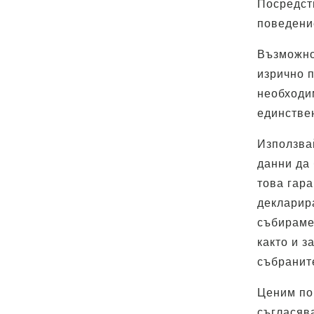
Посредст
поведени
Възможно
изрично п
необходим
единстве
Използва
данни да
това гара
декларира
събираме 
както и з
събранит
Ценим по
съгласява