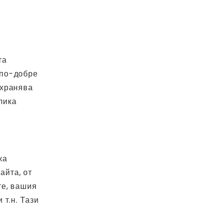
та
 по-добре
ъхранява
лика
ка
айта, от
те, вашия
 т.н. Тази