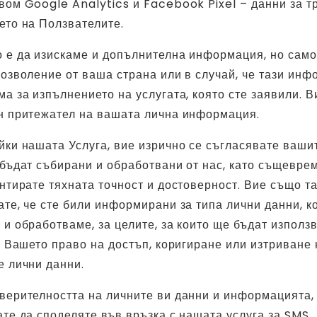
вом Google Analytics и Facebook Pixel – данни за т
ето на Ползвателите.
 е да изискаме и допълнителна информация, но само
озволение от ваша страна или в случай, че тази инф
а за изпълнението на услугата, която сте заявили. В
н притежател на вашата лична информация.
йки нашата Услуга, вие изрично се съгласявате ваши
 бъдат събирани и обработвани от нас, като същевре
нтирате тяхната точност и достоверност. Вие също т
те, че сте били информирани за типа лични данни, к
и обработваме, за целите, за които ще бъдат използв
а Вашето право на достъп, коригиране или изтриване 
е лични данни.
верителността на личните ви данни и информацията, 
те да споделяте във връзка с нашата услуга за SMS